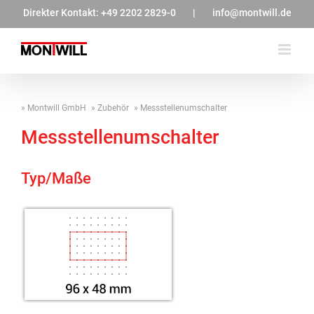
Zum
Direkter Kontakt:
+49 2202 2829-0
|
info@montwill.de
Inhalt
springen
Montwill GmbH
Zubehör
Messstellenumschalter
Messstellenumschalter
Typ/Maße