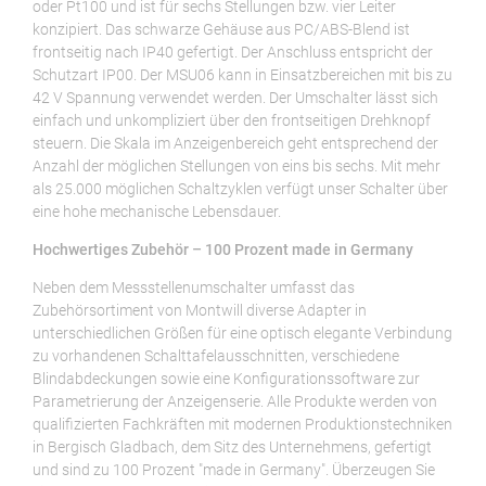
oder Pt100 und ist für sechs Stellungen bzw. vier Leiter
konzipiert. Das schwarze Gehäuse aus PC/ABS-Blend ist
frontseitig nach IP40 gefertigt. Der Anschluss entspricht der
Schutzart IP00. Der MSU06 kann in Einsatzbereichen mit bis zu
42 V Spannung verwendet werden. Der Umschalter lässt sich
einfach und unkompliziert über den frontseitigen Drehknopf
steuern. Die Skala im Anzeigenbereich geht entsprechend der
Anzahl der möglichen Stellungen von eins bis sechs. Mit mehr
als 25.000 möglichen Schaltzyklen verfügt unser Schalter über
eine hohe mechanische Lebensdauer.
Hochwertiges Zubehör – 100 Prozent made in Germany
Neben dem Messstellenumschalter umfasst das
Zubehörsortiment von Montwill diverse Adapter in
unterschiedlichen Größen für eine optisch elegante Verbindung
zu vorhandenen Schalttafelausschnitten, verschiedene
Blindabdeckungen sowie eine Konfigurationssoftware zur
Parametrierung der Anzeigenserie. Alle Produkte werden von
qualifizierten Fachkräften mit modernen Produktionstechniken
in Bergisch Gladbach, dem Sitz des Unternehmens, gefertigt
und sind zu 100 Prozent "made in Germany". Überzeugen Sie