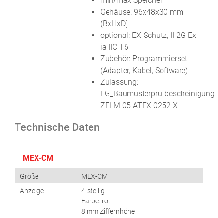
min/max Speicher
Gehäuse: 96x48x30 mm
(BxHxD)
optional: EX-Schutz, II 2G Ex
ia IIC T6
Zubehör: Programmierset
(Adapter, Kabel, Software)
Zulassung:
EG_Baumusterprüfbescheinigung
ZELM 05 ATEX 0252 X
Technische Daten
MEX-CM
Größe
MEX-CM
Anzeige
4-stellig
Farbe: rot
8 mm Ziffernhöhe