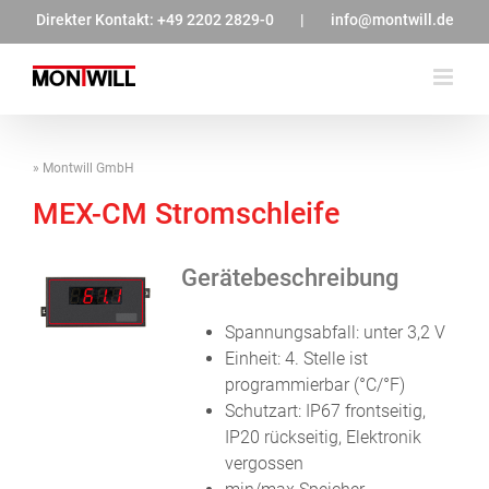
Zum
Direkter Kontakt:
+49 2202 2829-0
|
info@montwill.de
Inhalt
springen
Montwill GmbH
MEX-CM Stromschleife
Gerätebeschreibung
Spannungsabfall: unter 3,2 V
Einheit: 4. Stelle ist
programmierbar (°C/°F)
Schutzart: IP67 frontseitig,
IP20 rückseitig, Elektronik
vergossen