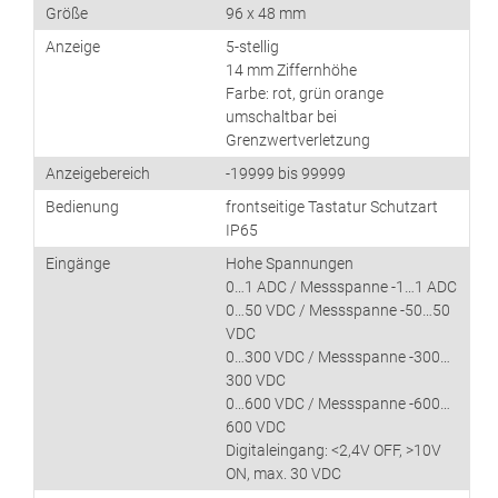
Größe
96 x 48 mm
Anzeige
5-stellig
14 mm Ziffernhöhe
Farbe: rot, grün orange
umschaltbar bei
Grenzwertverletzung
Anzeigebereich
-19999 bis 99999
Bedienung
frontseitige Tastatur Schutzart
IP65
Eingänge
Hohe Spannungen
0…1 ADC / Messspanne -1…1 ADC
0…50 VDC / Messspanne -50…50
VDC
0…300 VDC / Messspanne -300…
300 VDC
0…600 VDC / Messspanne -600…
600 VDC
Digitaleingang: <2,4V OFF, >10V
ON, max. 30 VDC