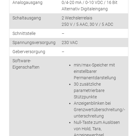
Analogausgang
0/4-20 mA / 0-10 VDC / 16 Bit
Alternativ Digitaleingang
Schaltausgang
2 Wechslerrelais
250 V / 5 AAC, 30 V / 5 ADC
Schnittstelle
–
Spannungsversorgung
230 VAC
Geberversorgung
–
Software-
min/max-Speicher mit
Eigenschaften
einstellbarer
Permanentdarstellung
30 zusätzliche
parametrierbare
Stützpunkte
Anzeigenblinken bei
Grenzwertüberschreitung/-
unterschreitung
Null-Taste zum Auslösen
von Hold, Tara,
Anzeigewechsel,