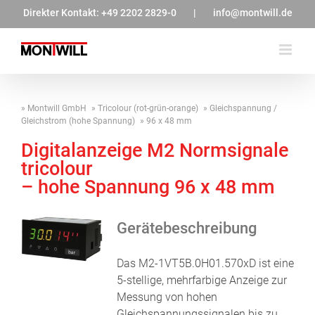
Zum
Direkter Kontakt:
+49 2202 2829-0
|
info@montwill.de
Inhalt
springen
Montwill GmbH
Tricolour (rot-grün-orange)
Gleichspannung /
Gleichstrom (hohe Spannung)
96 x 48 mm
Digitalanzeige M2 Normsignale
tricolour
– hohe Spannung 96 x 48 mm
Gerätebeschreibung
Das M2-1VT5B.0H01.570xD ist eine
5-stellige, mehrfarbige Anzeige zur
Messung von hohen
Gleichspannungssignalen bis zu