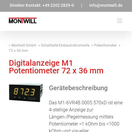
Zum
Direkter Kontakt:
+49 2202 2829-0
|
info@montwill.de
Inhalt
springen
Montwill GmbH
Schalttafel-Einbauinstrumente
Potentiometer
72 x 36 mm
Digitalanzeige M1
Potentiometer 72 x 36 mm
Gerätebeschreibung
Das M1-6VR4B.0005.570xD ist eine
4-stellige Anzeige zur
Längen-/Pegelmessung mittels
Potentiometer >1 kOhm bis <1000
kOhm und visueller