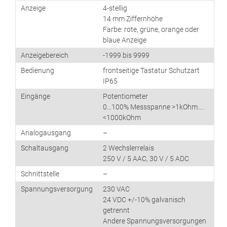
Anzeige
4-stellig
14 mm Ziffernhöhe
Farbe: rote, grüne, orange oder
blaue Anzeige
Anzeigebereich
-1999 bis 9999
Bedienung
frontseitige Tastatur Schutzart
IP65
Eingänge
Potentiometer
0…100% Messspanne >1kOhm….
<1000kOhm
Analogausgang
–
Schaltausgang
2 Wechslerrelais
250 V / 5 AAC, 30 V / 5 ADC
Schnittstelle
–
Spannungsversorgung
230 VAC
24 VDC +/-10% galvanisch
getrennt
Andere Spannungsversorgungen