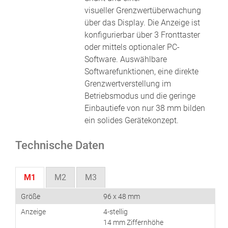
visueller Grenzwertüberwachung
über das Display. Die Anzeige ist
konfigurierbar über 3 Fronttaster
oder mittels optionaler PC-
Software. Auswählbare
Softwarefunktionen, eine direkte
Grenzwertverstellung im
Betriebsmodus und die geringe
Einbautiefe von nur 38 mm bilden
ein solides Gerätekonzept.
Technische Daten
M1
M2
M3
Größe
96 x 48 mm
Anzeige
4-stellig
14 mm Ziffernhöhe