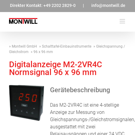
Zum
Direkter Kontakt:
+49 2202 2829-0
|
info@montwill.de
Inhalt
springen
Montwill GmbH
Schalttafel-Einbauinstrumente
Gleichspannung /
Gleichstrom
96 x 96 mm
Digitalanzeige M2-2VR4C
Normsignal 96 x 96 mm
Gerätebeschreibung
Das M2-2VR4C ist eine 4-stellige
Anzeige zur Messung von
Gleichspannungs-/Gleichstromsignalen,
ausgestattet mit zwei
Relaisausgängen und einer 24 VDC