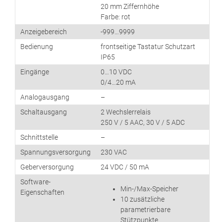
20 mm Ziffernhöhe
Farbe: rot
Anzeigebereich
-999…9999
Bedienung
frontseitige Tastatur Schutzart
IP65
Eingänge
0…10 VDC
0/4…20 mA
Analogausgang
–
Schaltausgang
2 Wechslerrelais
250 V / 5 AAC, 30 V / 5 ADC
Schnittstelle
–
Spannungsversorgung
230 VAC
Geberversorgung
24 VDC / 50 mA
Software-
Min-/Max-Speicher
Eigenschaften
10 zusätzliche
parametrierbare
Stützpunkte