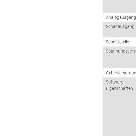
Analogausgan
Schaltausgang
Schnittstelle
Spannungsvers
Geberversorgu
Software-
Eigenschaften