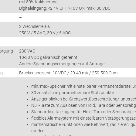
mit 80% Kalibrierung
Digitaleingang: <2,4V OFF, >10V ON, max. 30 VDC
g
–
2 Wechslerrelais
250 V / 5 AAC, 30 V / 5 ADC
–
orgung
230 VAC
10-30 VDC galvanisch getrennt
Andere Spannungsversorgungen auf Anfrage!
ng
Brückenspeisung 10 VDC / 20-40 mA / 250-500 Ohm
min/max-Speicher mit einstellbarer Permanentdarstellu
30 zusätzliche parametrierbare Stützpunkte
Anzeigenblinken bei Grenzwertüberschreitung/-untersc
Null-Taste zum Auslösen von Hold, Tara oder Sensorabg
Standarddigitaleingang für Hold, Tara oder Sensorabgle
flexibles Alarmsystem mit einstellbaren Verzögerungsze
mathematische Funktionen wie Kehrwert, radizieren, qu
runden