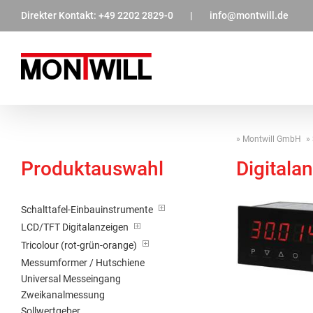
Zum
Direkter Kontakt:
+49 2202 2829-0
|
info@montwill.de
Inhalt
springen
Montwill GmbH
Produktauswahl
Digital
Schalttafel-Einbauinstrumente
LCD/TFT Digitalanzeigen
Tricolour (rot-grün-orange)
Messumformer / Hutschiene
Universal Messeingang
Zweikanalmessung
Sollwertgeber