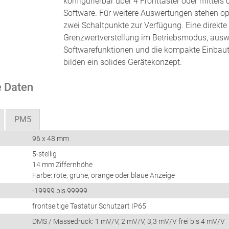
konfigurierbar über 4 Fronttaster oder mittels 
Software. Für weitere Auswertungen stehen op
zwei Schaltpunkte zur Verfügung. Eine direkte
Grenzwertverstellung im Betriebsmodus, aus
Softwarefunktionen und die kompakte Einbau
bilden ein solides Gerätekonzept.
 Daten
PM5
96 x 48 mm
5-stellig
14 mm Ziffernhöhe
Farbe: rote, grüne, orange oder blaue Anzeige
-19999 bis 99999
frontseitige Tastatur Schutzart IP65
DMS / Massedruck: 1 mV/V, 2 mV/V, 3,3 mV/V frei bis 4 mV/V