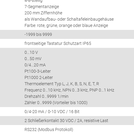
4-8-stellig
7-Segmentanzeige
200 mm Ziffernhöhe
als Wandaufbau- oder Schaltafeleinbaugehäuse
Farbe: rote, grüne, orange oder blaue Anzeige
-1999 bis 9999
frontseitige Tastatur Schutzart IP65
0…10 V
0…50 mV
0/4…20 mA
Pt100-3-Leiter
Pt1000 2-Leiter
Thermoelement Typ L, J, K, B, S, N, E, T, R
Frequenz 0…10 kHz, NPN 0…3 kHz, PNP 0…1 kHz
Drehzahl 0…9999 1/min
Zähler 0…9999 (Vorteiler bis 1000)
g
0/4-20 mA / 0-10 VDC / 16 Bit
2 Schließerkontakt 30 VDC / 2A, resistive Last
RS232 (Modbus Protokoll)