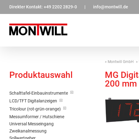
Zum
Direkter Kontakt:
+49 2202 2829-0
|
info@montwill.de
Inhalt
springen
Montwill GmbH
Produktauswahl
MG Digit
200 mm
Schalttafel-Einbauinstrumente
LCD/TFT Digitalanzeigen
Tricolour (rot-grün-orange)
Messumformer / Hutschiene
Universal Messeingang
Zweikanalmessung
Sollwertgeber