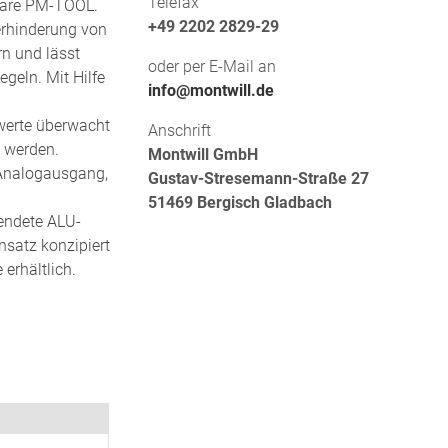
Telefax
tware PM-TOOL.
+49 2202 2829-29
erhinderung von
n und lässt
oder per E-Mail an
egeln. Mit Hilfe
info@montwill.de
werte überwacht
Anschrift
 werden.
Montwill GmbH
 Analogausgang,
Gustav-Stresemann-Straße 27
51469 Bergisch Gladbach
endete ALU-
insatz konzipiert
erhältlich.