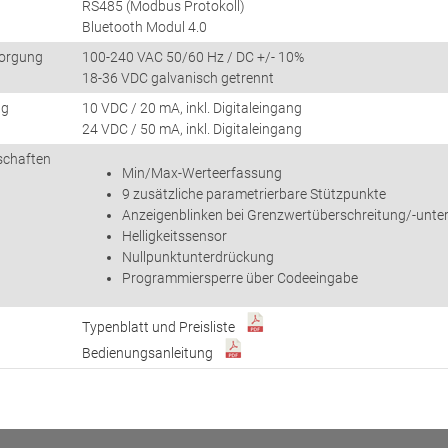
RS485 (Modbus Protokoll)
Bluetooth Modul 4.0
orgung
100-240 VAC 50/60 Hz / DC +/- 10%
18-36 VDC galvanisch getrennt
ng
10 VDC / 20 mA, inkl. Digitaleingang
24 VDC / 50 mA, inkl. Digitaleingang
schaften
Min/Max-Werteerfassung
9 zusätzliche parametrierbare Stützpunkte
Anzeigenblinken bei Grenzwertüberschreitung/-unte
Helligkeitssensor
Nullpunktunterdrückung
Programmiersperre über Codeeingabe
Typenblatt und Preisliste
Bedienungsanleitung