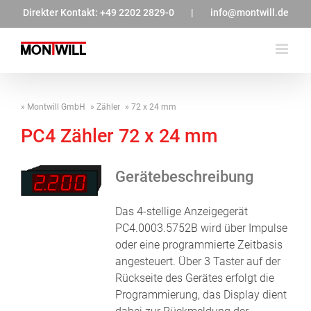
Zum
Direkter Kontakt:
+49 2202 2829-0
|
info@montwill.de
Inhalt
springen
Montwill GmbH
Zähler
72 x 24 mm
PC4 Zähler 72 x 24 mm
Gerätebeschreibung
Das 4-stellige Anzeigegerät
PC4.0003.5752B wird über Impulse
oder eine programmierte Zeitbasis
angesteuert. Über 3 Taster auf der
Rückseite des Gerätes erfolgt die
Programmierung, das Display dient