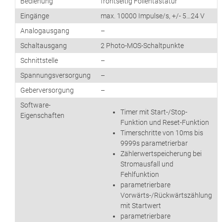
Bedienung
frontseitig Folientastatur
Eingänge
max. 10000 Impulse/s, +/- 5…24 V
Analogausgang
–
Schaltausgang
2 Photo-MOS-Schaltpunkte
Schnittstelle
–
Spannungsversorgung
–
Geberversorgung
–
Software-
Timer mit Start-/Stop-
Eigenschaften
Funktion und Reset-Funktion
Timerschritte von 10ms bis
9999s parametrierbar
Zählerwertspeicherung bei
Stromausfall und
Fehlfunktion
parametrierbare
Vorwärts-/Rückwärtszählung
mit Startwert
parametrierbare