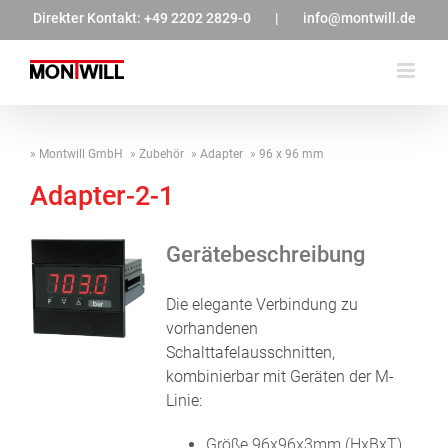
Zum
Direkter Kontakt:
+49 2202 2829-0
|
info@montwill.de
Inhalt
springen
Montwill GmbH
Zubehör
Adapter
96 x 96 mm
Adapter-2-1
Gerätebeschreibung
Die elegante Verbindung zu
vorhandenen
Schalttafelausschnitten,
kombinierbar mit Geräten der M-
Linie:
Größe 96x96x3mm (HxBxT)