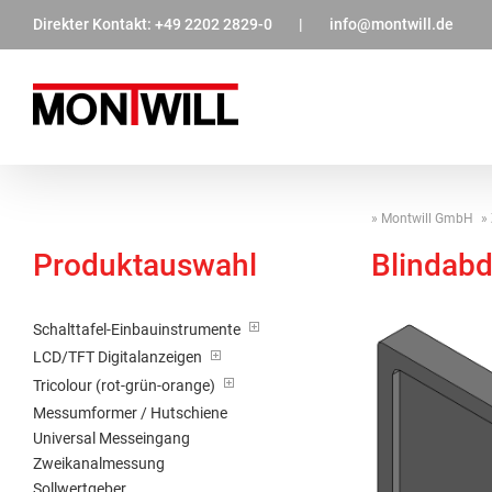
Zum
Direkter Kontakt:
+49 2202 2829-0
|
info@montwill.de
Inhalt
springen
Montwill GmbH
Produktauswahl
Blindab
Schalttafel-Einbauinstrumente
LCD/TFT Digitalanzeigen
Tricolour (rot-grün-orange)
Messumformer / Hutschiene
Universal Messeingang
Zweikanalmessung
Sollwertgeber