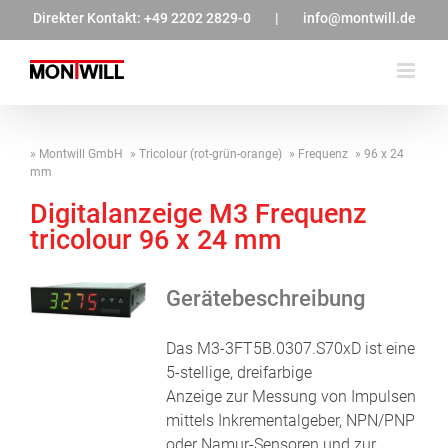
Zum
Direkter Kontakt:
+49 2202 2829-0
|
info@montwill.de
Inhalt
springen
Montwill GmbH
Tricolour (rot-grün-orange)
Frequenz
96 x 24
mm
Digitalanzeige M3 Frequenz
tricolour 96 x 24 mm
Gerätebeschreibung
Das M3-3FT5B.0307.S70xD ist eine
5-stellige, dreifarbige
Anzeige zur Messung von Impulsen
mittels Inkrementalgeber, NPN/PNP
oder Namur-Sensoren und zur