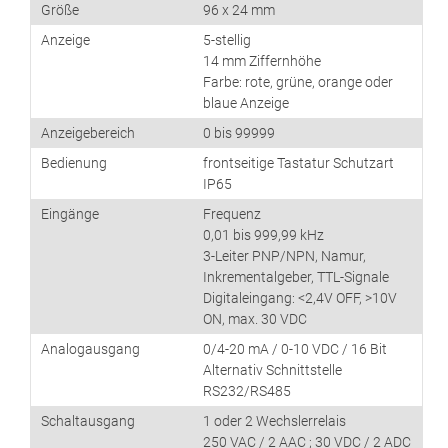
Größe
96 x 24 mm
Anzeige
5-stellig
14 mm Ziffernhöhe
Farbe: rote, grüne, orange oder
blaue Anzeige
Anzeigebereich
0 bis 99999
Bedienung
frontseitige Tastatur Schutzart
IP65
Eingänge
Frequenz
0,01 bis 999,99 kHz
3-Leiter PNP/NPN, Namur,
Inkrementalgeber, TTL-Signale
Digitaleingang: <2,4V OFF, >10V
ON, max. 30 VDC
Analogausgang
0/4-20 mA / 0-10 VDC / 16 Bit
Alternativ Schnittstelle
RS232/RS485
Schaltausgang
1 oder 2 Wechslerrelais
250 VAC / 2 AAC ; 30 VDC / 2 ADC