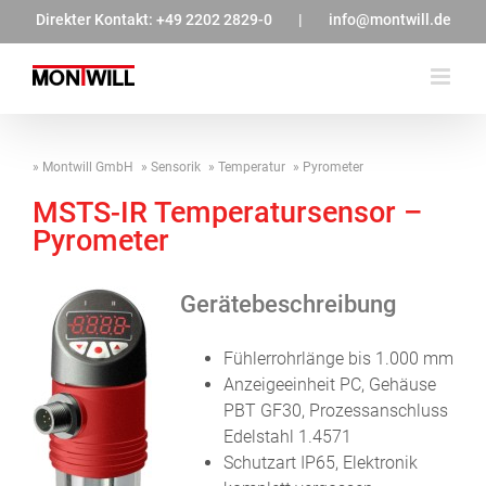
Zum
Direkter Kontakt:
+49 2202 2829-0
|
info@montwill.de
Inhalt
springen
Montwill GmbH
Sensorik
Temperatur
Pyrometer
MSTS-IR Temperatursensor –
Pyrometer
Gerätebeschreibung
Fühlerrohrlänge bis 1.000 mm
Anzeigeeinheit PC, Gehäuse
PBT GF30, Prozessanschluss
Edelstahl 1.4571
Schutzart IP65, Elektronik