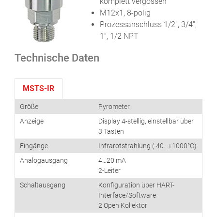
komplett vergossen
M12x1, 8-polig
Prozessanschluss 1/2″, 3/4″,
1″, 1/2 NPT
Technische Daten
MSTS-IR
Größe
Pyrometer
Anzeige
Display 4-stellig, einstellbar über
3 Tasten
Eingänge
Infrarotstrahlung (-40…+1000°C)
Analogausgang
4…20 mA
2-Leiter
Schaltausgang
Konfiguration über HART-
Interface/Software
2 Open Kollektor