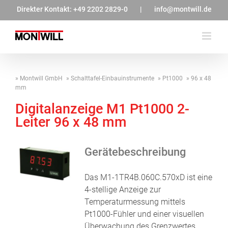
Zum
Direkter Kontakt:
+49 2202 2829-0
|
info@montwill.de
Inhalt
springen
Montwill GmbH
Schalttafel-Einbauinstrumente
Pt1000
96 x 48
mm
Digitalanzeige M1 Pt1000 2-
Leiter 96 x 48 mm
Gerätebeschreibung
Das M1-1TR4B.060C.570xD ist eine
4-stellige Anzeige zur
Temperaturmessung mittels
Pt1000-Fühler und einer visuellen
Überwachung des Grenzwertes