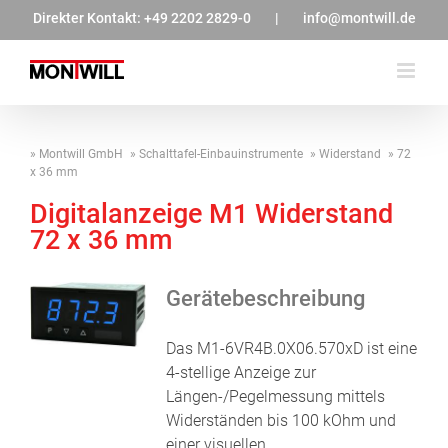
Zum
Direkter Kontakt:
+49 2202 2829-0
|
info@montwill.de
Inhalt
springen
Montwill GmbH
Schalttafel-Einbauinstrumente
Widerstand
72
x 36 mm
Digitalanzeige M1 Widerstand
72 x 36 mm
Gerätebeschreibung
Das M1-6VR4B.0X06.570xD ist eine
4-stellige Anzeige zur
Längen-/Pegelmessung mittels
Widerständen bis 100 kOhm und
einer visuellen