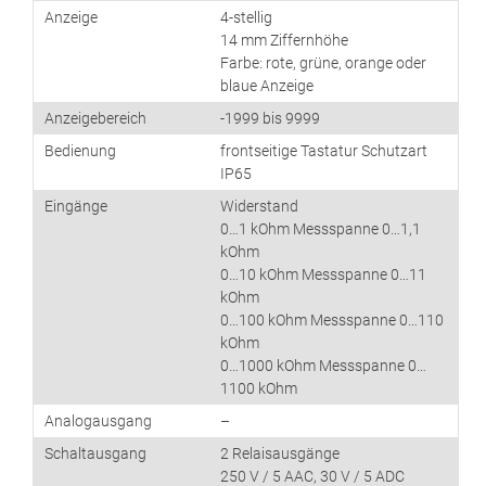
Anzeige
4-stellig
14 mm Ziffernhöhe
Farbe: rote, grüne, orange oder
blaue Anzeige
Anzeigebereich
-1999 bis 9999
Bedienung
frontseitige Tastatur Schutzart
IP65
Eingänge
Widerstand
0…1 kOhm Messspanne 0…1,1
kOhm
0…10 kOhm Messspanne 0…11
kOhm
0…100 kOhm Messspanne 0…110
kOhm
0…1000 kOhm Messspanne 0…
1100 kOhm
Analogausgang
–
Schaltausgang
2 Relaisausgänge
250 V / 5 AAC, 30 V / 5 ADC